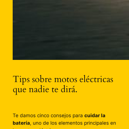
Tips sobre motos eléctricas
que nadie te dirá.
Te damos cinco consejos para
cuidar la
batería
, uno de los elementos principales en