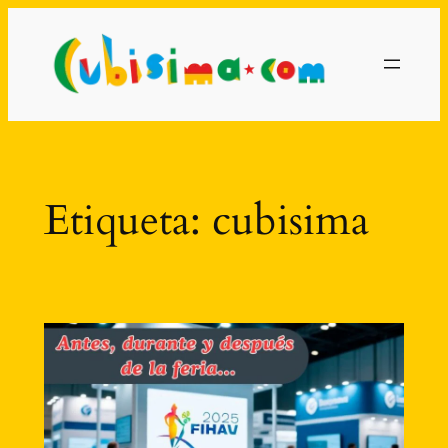
Saltar
al
contenido
Etiqueta:
cubisima