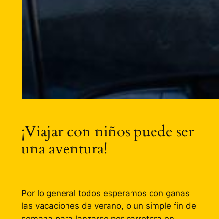
¡Viajar con niños puede ser
una aventura!
Por lo general todos esperamos con ganas
las vacaciones de verano, o un simple fin de
semana para lanzarse por carretera en