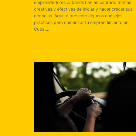
emprendedores cubanos han encontrado formas
creativas y efectivas de iniciar y hacer crecer sus
negocios. Aquí te presento algunos consejos
prácticos para comenzar tu emprendimiento en
Cuba,…