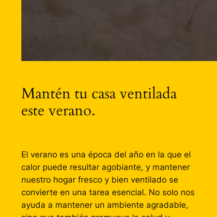
Mantén tu casa ventilada
este verano.
El verano es una época del año en la que el
calor puede resultar agobiante, y mantener
nuestro hogar fresco y bien ventilado se
convierte en una tarea esencial. No solo nos
ayuda a mantener un ambiente agradable,