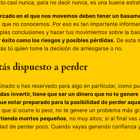
to casi nunca, para no decir nunca, es una buena estra
cado en el que nos movemos deben tener un basamento
lo que no conocemos. Por eso es tan importante informa
ropias conclusiones y hacer tus movimientos sobre la ba
r éxito como los riesgos y posibles pérdidas
. De esta 
rás tú quien tome la decisión de arriesgarse o no.
tás dispuesto a perder
tinado o has reservado para algo en particular, como pue
das invertir, tiene que ser un dinero que no te gener
ue estar preparado para la posibilidad de perder aque
 que si ocurre lo peor, no te genere un problema más g
rtiendo montos pequeños
, no muy altos; si al final va
ilidad de perder poco. Cuando vayas ganando confianza 