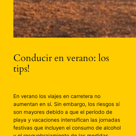
Conducir en verano: los
tips!
En verano los viajes en carretera no
aumentan en sí. Sin embargo, los riesgos sí
son mayores debido a que el período de
playa y vacaciones intensifican las jornadas
festivas que incluyen el consumo de alcohol
y el resquebrajamiento de las medidas