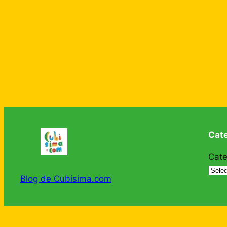
Cat
Cate
Blog de Cubisima.com