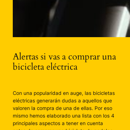
Alertas si vas a comprar una
bicicleta eléctrica
Con una popularidad en auge, las bicicletas
eléctricas generarán dudas a aquellos que
valoren la compra de una de ellas. Por eso
mismo hemos elaborado una lista con los 4
principales aspectos a tener en cuenta