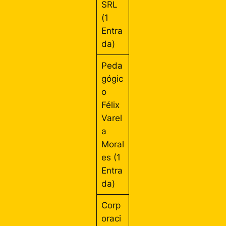
SRL
(1
Entra
da)
Peda
gógic
o
Félix
Varel
a
Moral
es (1
Entra
da)
Corp
oraci