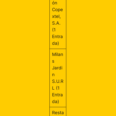
ón
Cope
xtel,
S.A.
(1
Entra
da)
Milan
s
Jardi
n
S.U.R
L (1
Entra
da)
Resta