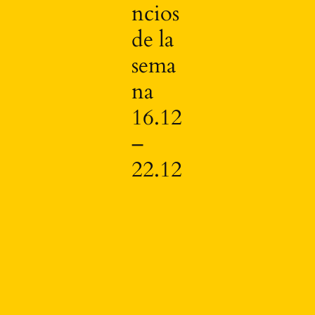
ncios
de la
sema
na
16.12
–
22.12
E
m
pl
e
o
s