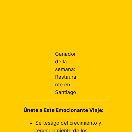
(1
E
nt
ra
d
a)
Ganador
de la
semana:
Restaura
nte en
Santiago
Únete a Este Emocionante Viaje:
Sé testigo del crecimiento y
reconocimiento de los