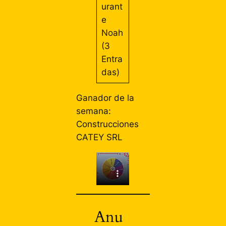
urant
e
Noah
(3
Entra
das)
Ganador de la
semana:
Construcciones
CATEY SRL
Anu