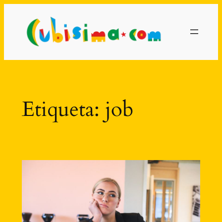
Saltar
al
contenido
Etiqueta:
job